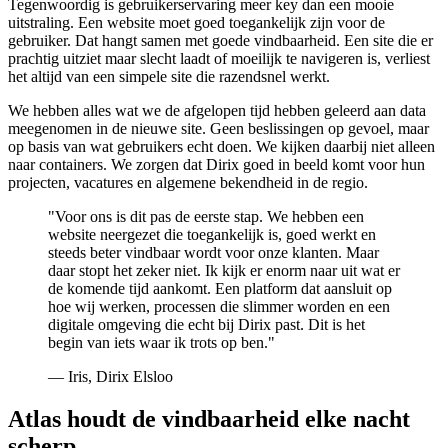
Tegenwoordig is gebruikerservaring meer key dan een mooie
uitstraling. Een website moet goed toegankelijk zijn voor de
gebruiker. Dat hangt samen met goede vindbaarheid. Een site die er
prachtig uitziet maar slecht laadt of moeilijk te navigeren is, verliest
het altijd van een simpele site die razendsnel werkt.
We hebben alles wat we de afgelopen tijd hebben geleerd aan data
meegenomen in de nieuwe site. Geen beslissingen op gevoel, maar
op basis van wat gebruikers echt doen. We kijken daarbij niet alleen
naar containers. We zorgen dat Dirix goed in beeld komt voor hun
projecten, vacatures en algemene bekendheid in de regio.
"Voor ons is dit pas de eerste stap. We hebben een
website neergezet die toegankelijk is, goed werkt en
steeds beter vindbaar wordt voor onze klanten. Maar
daar stopt het zeker niet. Ik kijk er enorm naar uit wat er
de komende tijd aankomt. Een platform dat aansluit op
hoe wij werken, processen die slimmer worden en een
digitale omgeving die echt bij Dirix past. Dit is het
begin van iets waar ik trots op ben."
— Iris, Dirix Elsloo
Atlas houdt de vindbaarheid elke nacht
scherp