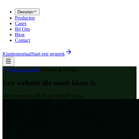
Diensten
Producten
Cases
Bij Ons
Blog
Contact
Klantenportaal
Start een gesprek
Terug naar blog
Websites & Design
Een website die nooit klaar is.
SR
Sweder Raats
26 juni 2026
4 min