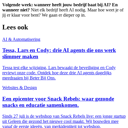
Volgende week: wanneer heeft jouw bedrijf baat bij AI? En
wanneer niet?
Niet elk bedrijf heeft AI nodig. Maar hoe weet je of
jij er klaar voor bent? We gaan er dieper op in.
Lees ook
AI & Automatisering
Tessa, Lars en Cody: drie AI agents die ons werk
slimmer maken
Tessa test elke wijziging, Lars bewaakt de beveiliging en Cody
reviewt onze code. Ontdek hoe deze drie AI agents dagelijks
meedraaien bij Beter Bij Ons.
Websites & Design
Een epicenter voor Snack Rebels: waar gezonde
snacks en educatie samenkomen.
Sinds 27 juli is de webshop van Snack Rebels live: een jonge startup
uit Geleen die gezond het nieuwe cool maakt. Wij bouwden mee
vanaf de eerste ideeën, van merkidentiteit tot webshop.