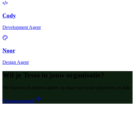
Cody
Development Agent
Noor
Design Agent
Wil je
Tessa
in jouw organisatie?
We bouwen en trainen agents op maat voor jouw processen en data.
Plan een gesprek