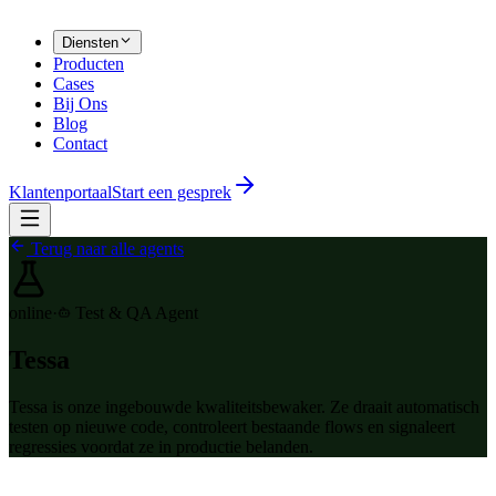
Diensten
Producten
Cases
Bij Ons
Blog
Contact
Klantenportaal
Start een gesprek
Terug naar alle agents
online
·
Test & QA Agent
Tessa
Tessa is onze ingebouwde kwaliteitsbewaker. Ze draait automatisch
testen op nieuwe code, controleert bestaande flows en signaleert
regressies voordat ze in productie belanden.