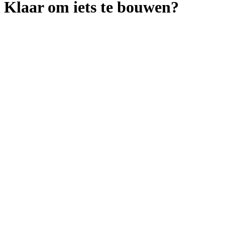
Klaar om iets te bouwen?
Home
Diensten
Producten
Cases
Blog
Bij Ons
Contact
Websites & Webshops
Apps & Maatwerk Software
AI & Automatisering
AI Data Driven Platformen